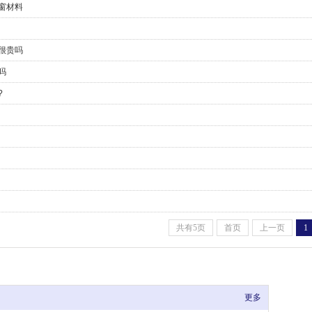
窗材料
很贵吗
吗
?
共有5页
首页
上一页
1
更多